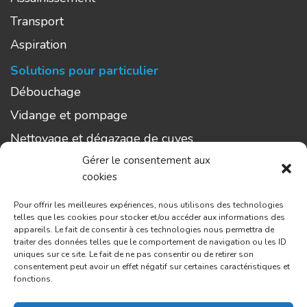
Transport
Aspiration
Solutions pour particulier
Débouchage
Vidange et pompage
Nettoyage et dégazage de cuves
Gérer le consentement aux
Aspiration
cookies
Curage
Pour offrir les meilleures expériences, nous utilisons des technologies
L’entreprise
telles que les cookies pour stocker et/ou accéder aux informations des
appareils. Le fait de consentir à ces technologies nous permettra de
Zones d’intervention
traiter des données telles que le comportement de navigation ou les ID
uniques sur ce site. Le fait de ne pas consentir ou de retirer son
Témoignages
consentement peut avoir un effet négatif sur certaines caractéristiques et
fonctions.
Actualités
Contact