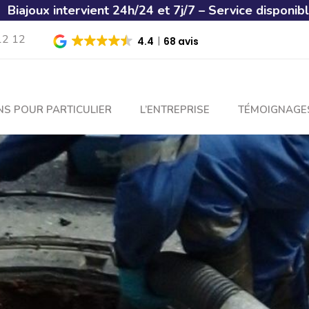
t 7j/7 – Service disponible à tout moment
(service dédié
12 12
4.4
68 avis
NS POUR PARTICULIER
L’ENTREPRISE
TÉMOIGNAGE