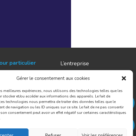
our particulier
L’entreprise
e
Zones d’intervention
Gérer le consentement aux cookies
 pompage
Témoignages
les meilleures expériences, nous utilisons des technologies telles que les
t dégazage de cuves
Actualités
 stocker et/ou accéder aux informations des appareils. Le fait de
ces technologies nous permettra de traiter des données telles que le
Contact
 de navigation ou les ID uniques sur ce site. Le fait de ne pas consentir
r son consentement peut avoir un effet négatif sur certaines caractéristiques
.
cepter
Refuser
Voir les préférences