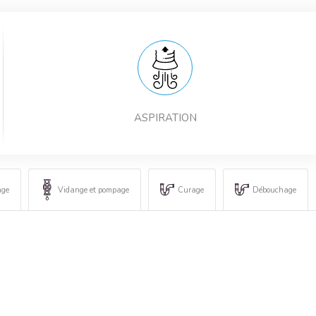
ASPIRATION
age
Vidange et pompage
Curage
Débouchage