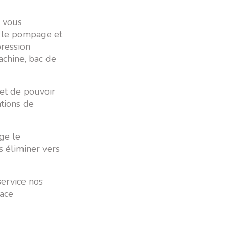
s vous
r le pompage et
pression
achine, bac de
et de pouvoir
tions de
ge le
 éliminer vers
service nos
ace