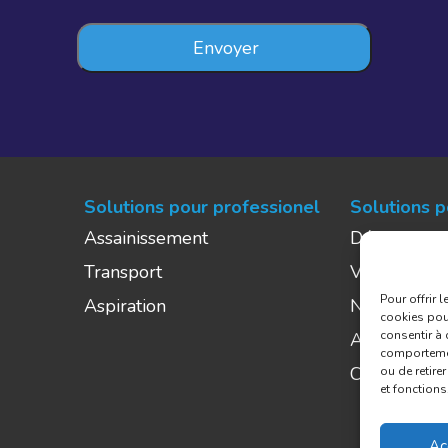
Solutions pour professionel
Solutions p
Assainissement
Débouchag
Transport
Vidange et
Pour offrir 
Aspiration
Nettoyage e
cookies pour
consentir à 
Aspiration
comportement
Curage
ou de retire
et fonctions
Ac