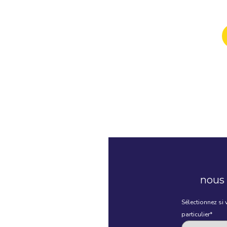
nous 
Sélectionnez si
particulier*